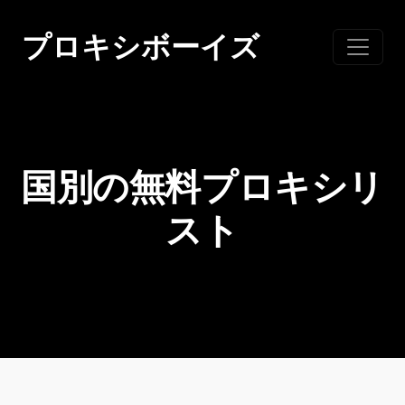
コ
ン
プロキシボーイズ
テ
ン
ツ
に
ス
国別の無料プロキシリ
キ
ッ
スト
プ