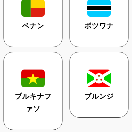
ベナン
ボツワナ
ブルキナフ
ブルンジ
ァソ