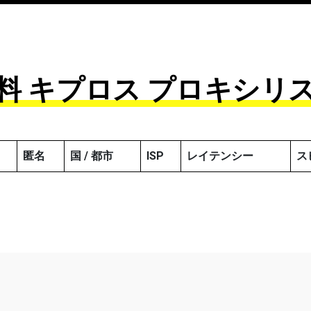
料 キプロス プロキシリ
匿名
国 / 都市
ISP
レイテンシー
ス