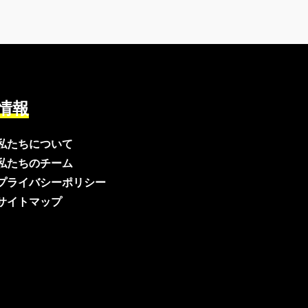
情報
私たちについて
私たちのチーム
プライバシーポリシー
サイトマップ