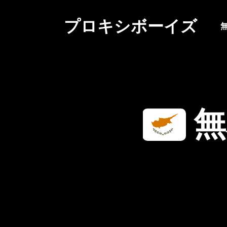
コ
ン
プロキシボーイズ
テ
ン
ツ
に
ス
キ
無
ッ
プ