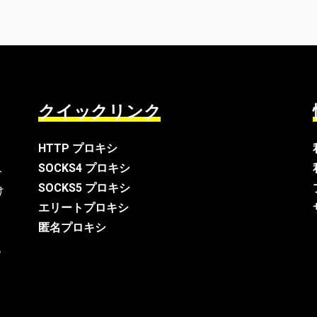
クイックリンク
HTTP プロキシ
SOCKS4 プロキシ
ト
SOCKS5 プロキシ
け
エリートプロキシ
フ
匿名プロキシ
っ