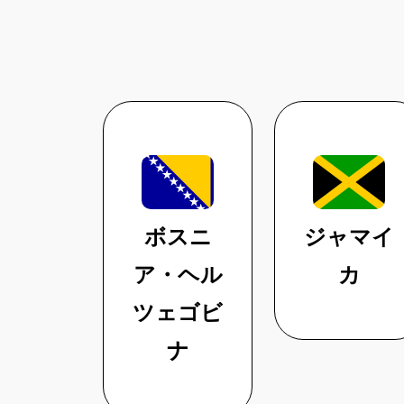
ボスニ
ジャマイ
ア・ヘル
カ
ツェゴビ
ナ