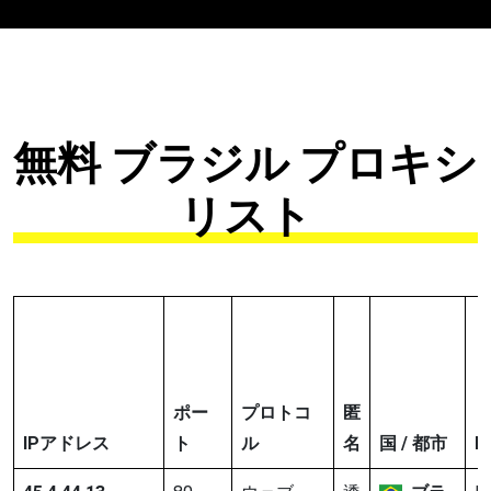
無料 ブラジル プロキシ
リスト
ポー
プロトコ
匿
IPアドレス
ト
ル
名
国 / 都市
I