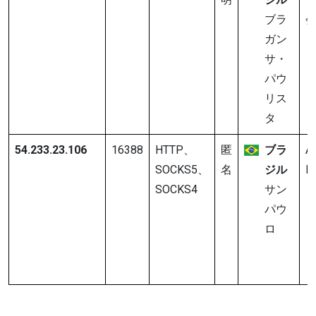
ブラ
ガン
サ・
パウ
リス
タ
54.233.23.106
16388
HTTP、
匿
ブラ
A
SOCKS5、
名
ジル
In
SOCKS4
サン
パウ
ロ