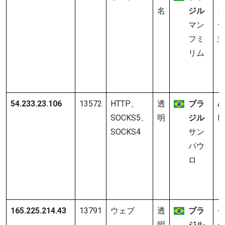
名
ジル
マン
フミ
リム
54.233.23.106
13572
HTTP、
透
ブラ
A
SOCKS5、
明
ジル
In
SOCKS4
サン
パウ
ロ
165.225.214.43
13791
ウェブ
透
ブラ
明
ジル