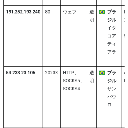
191.252.193.240
80
ウェブ
透
ブラ
L
明
ジル
イタ
ト
コア
S
ティ
アラ
54.233.23.106
20233
HTTP、
透
ブラ
A
SOCKS5、
明
ジル
In
SOCKS4
サン
パウ
ロ