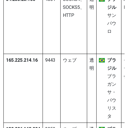
SOCKS5、
明
ジル
In
HTTP
サン
パウ
ロ
165.225.214.16
9443
ウェブ
透
ブラ
明
ジル
ブラ
ガン
サ・
パウ
リス
タ