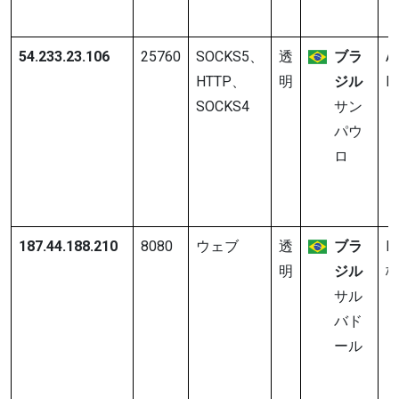
54.233.23.106
25760
SOCKS5、
透
ブラ
A
HTTP、
明
ジル
In
SOCKS4
サン
パウ
ロ
187.44.188.210
8080
ウェブ
透
ブラ
I
明
ジル
サル
バド
ール