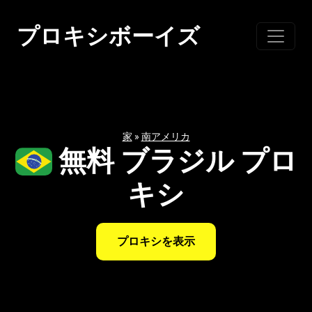
コ
ン
プロキシボーイズ
テ
ン
ツ
に
ス
家
»
南アメリカ
キ
無料 ブラジル プロ
ッ
プ
キシ
プロキシを表示