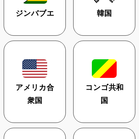
ジンバブエ
韓国
アメリカ合
コンゴ共和
衆国
国