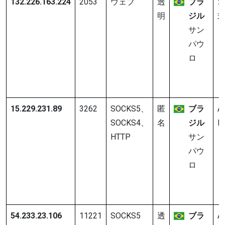
132.226.163.224
2053
ウェブ
透
ブラ
明
ジル
サン
パウ
ロ
15.229.231.89
3262
SOCKS5、
匿
ブラ
A
SOCKS4、
名
ジル
In
HTTP
サン
パウ
ロ
54.233.23.106
11221
SOCKS5
透
ブラ
A