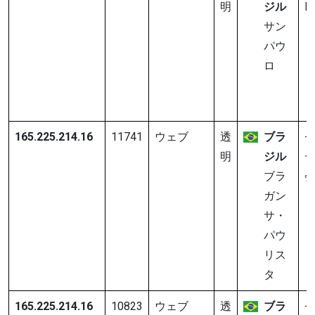
明
ジル
In
サン
パウ
ロ
165.225.214.16
11741
ウェブ
透
ブラ
明
ジル
ブラ
ガン
サ・
パウ
リス
タ
165.225.214.16
10823
ウェブ
透
ブラ