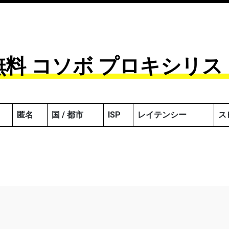
無料 コソボ プロキシリス
匿名
国 / 都市
ISP
レイテンシー
ス