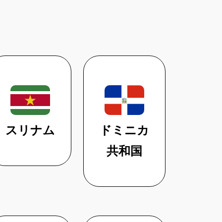
スリナム
ドミニカ
共和国