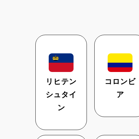
リヒテン
コロンビ
シュタイ
ア
ン