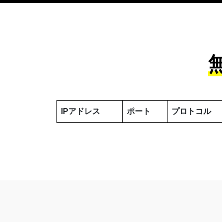
IPアドレス
ポート
プロトコル