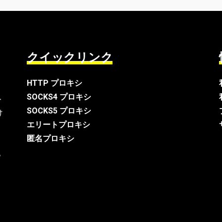
クイックリンク
HTTP プロキシ
SOCKS4 プロキシ
ト
SOCKS5 プロキシ
け
エリートプロキシ
フ
匿名プロキシ
っ