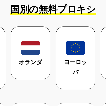
国別の無料プロキシ
オランダ
ヨーロッ
パ