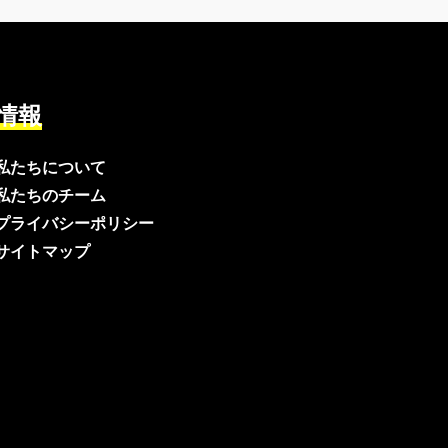
情報
私たちについて
私たちのチーム
プライバシーポリシー
サイトマップ