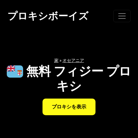
コ
ン
プロキシボーイズ
テ
ン
ツ
に
ス
家
»
オセアニア
キ
無料 フィジー プロ
ッ
プ
キシ
プロキシを表示