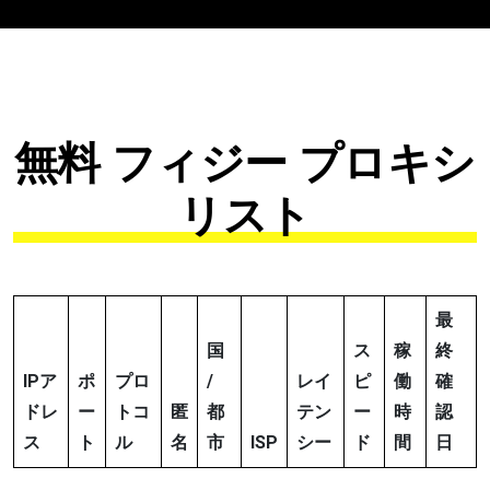
無料 フィジー プロキシ
リスト
最
国
ス
稼
終
IPア
ポ
プロ
/
レイ
ピ
働
確
ドレ
ー
トコ
匿
都
テン
ー
時
認
ス
ト
ル
名
市
ISP
シー
ド
間
日