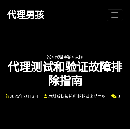
跳
至
代理男孩
内
容
家
»
代理博客
»
故障
代理测试和验证故障排
除指南
2025年2月13日
尼科斯特拉托斯·帕帕迪米特里奥
0