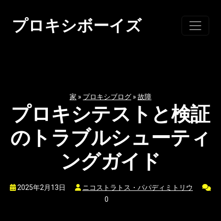
コ
ン
プロキシボーイズ
テ
ン
ツ
に
ス
家
»
プロキシブログ
»
故障
キ
プロキシテストと検証
ッ
プ
のトラブルシューティ
ングガイド
2025年2月13日
ニコストラトス・パパディミトリウ
0