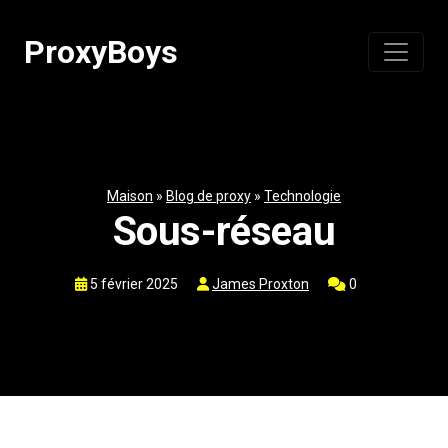
Passer
au
ProxyBoys
contenu
Maison
»
Blog de proxy
»
Technologie
Sous-réseau
5 février 2025
James Proxton
0