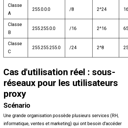
Classe
255.0.0.0
/8
2^24
16
A
Classe
255.255.0.0
/16
2^16
65
B
Classe
255.255.255.0
/24
2^8
2
C
Cas d'utilisation réel : sous-
réseaux pour les utilisateurs
proxy
Scénario
Une grande organisation possède plusieurs services (RH,
informatique, ventes et marketing) qui ont besoin d'accéder