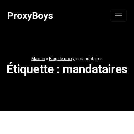
Passer
au
ProxyBoys
contenu
Maison
»
Blog de proxy
»
mandataires
Étiquette :
mandataires