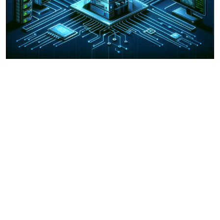
proxybonanza.com
30 janvier 2025
James Proxton
0
Examen de ProxyBonanza.com ProxyBonanza est
un service proxy populaire qui offre une variété de
proxy...