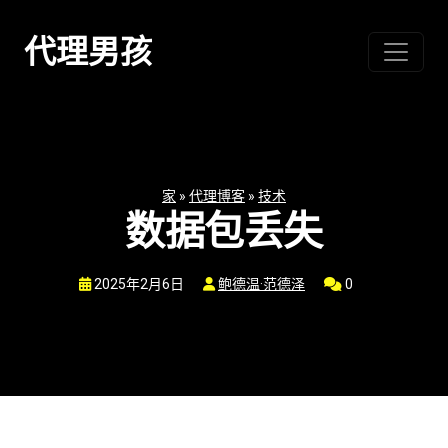
跳
至
代理男孩
内
容
家
»
代理博客
»
技术
数据包丢失
2025年2月6日
鲍德温·范德泽
0