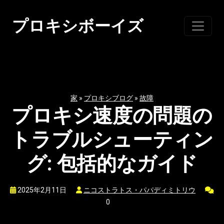
コ
ン
プロキシボーイズ
テ
ン
ツ
に
ス
家
»
プロキシブログ
»
故障
キ
プロキシ速度の問題の
ッ
プ
トラブルシューティン
グ: 包括的なガイド
2025年2月11日
ニコストラトス・パパディミトリウ
0