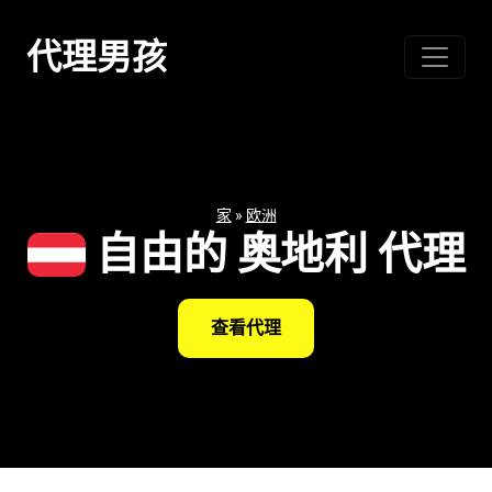
跳
至
代理男孩
内
容
家
»
欧洲
自由的 奥地利 代理
查看代理