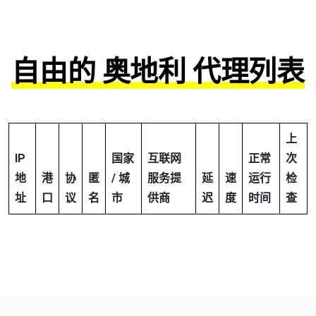
自由的 奥地利 代理列表
上
IP
国家
互联网
正常
次
地
港
协
匿
/ 城
服务提
延
速
运行
检
址
口
议
名
市
供商
迟
度
时间
查