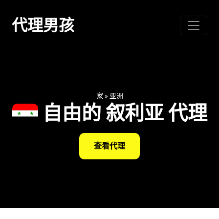
跳
至
代理男孩
内
容
家
»
亚洲
自由的 叙利亚 代理
查看代理