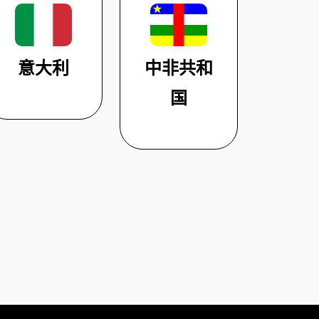
意大利
中非共和
国