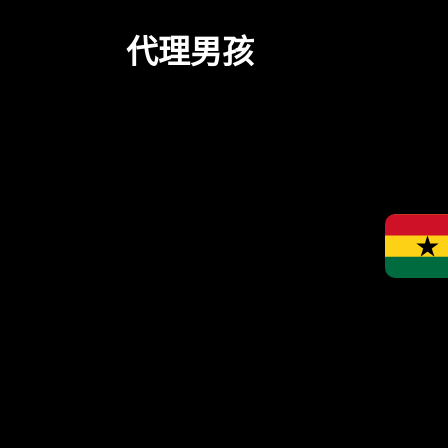
跳
至
代理男孩
内
容